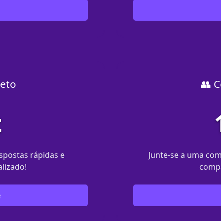
reto
👥 
t
espostas rápidas e
Junte-se a uma com
lizado!
compa
e