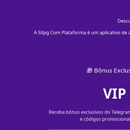
Descu
A 5Xpg Com Plataforma é um aplicativo de a
🎁 Bônus Exclu
VIP
Receba bônus exclusivos do Telegra
e códigos promocionai