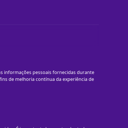
as informações pessoais fornecidas durante
fins de melhoria contínua da experiência de