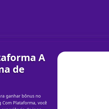
taforma A
ma de
ara ganhar bônus no
g Com Plataforma, você