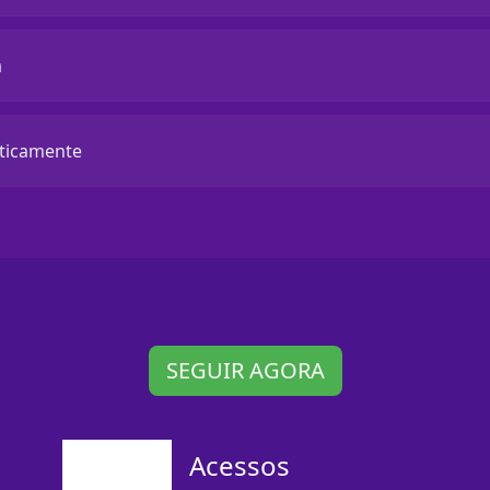
a
aticamente
SEGUIR AGORA
Acessos