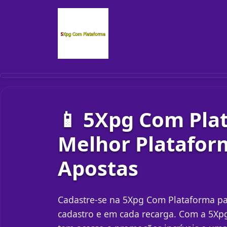
📱 5Xpg Com Pla
Melhor Platafor
Apostas
Cadastre-se na 5Xpg Com Plataforma p
cadastro e em cada recarga. Com a 5Xp