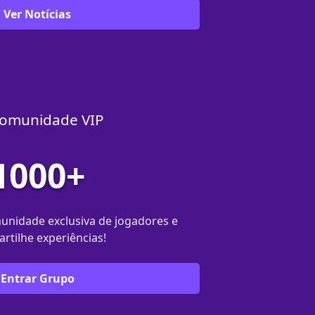
Ver Notícias
Comunidade VIP
1000+
unidade exclusiva de jogadores e
rtilhe experiências!
Entrar Grupo