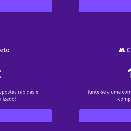
reto
👥 
t
espostas rápidas e
Junte-se a uma com
lizado!
compa
e