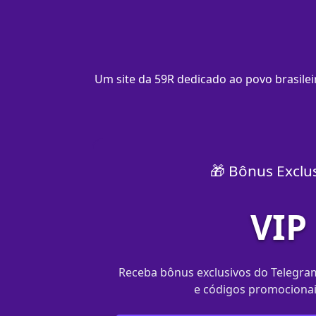
Um site da 59R dedicado ao povo brasilei
🎁 Bônus Exclu
VIP
Receba bônus exclusivos do Telegra
e códigos promocionai