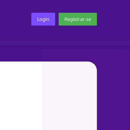
Login
Registrar-se