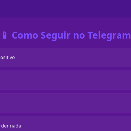
📱 Como Seguir no Telegram
ositivo
erder nada