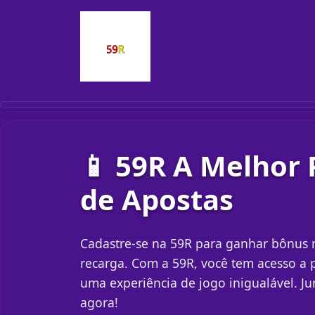
📱 59R A Melhor
de Apostas
Cadastre-se na 59R para ganhar bônus 
recarga. Com a 59R, você tem acesso a 
uma experiência de jogo inigualável. J
agora!