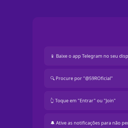
📱 Baixe o app Telegram no seu disp
🔍 Procure por "@59ROficial"
👆 Toque em "Entrar" ou "Join"
🔔 Ative as notificações para não p