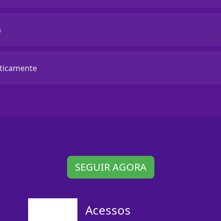
a
aticamente
SEGUIR AGORA
Acessos