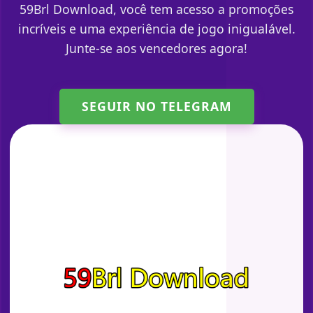
59Brl Download, você tem acesso a promoções
incríveis e uma experiência de jogo inigualável.
Junte-se aos vencedores agora!
SEGUIR NO TELEGRAM