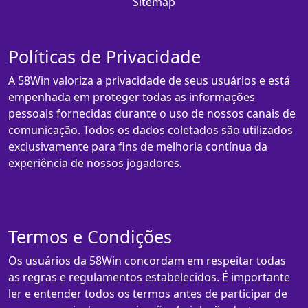
Sitemap
Políticas de Privacidade
A 58Win valoriza a privacidade de seus usuários e está
empenhada em proteger todas as informações
pessoais fornecidas durante o uso de nossos canais de
comunicação. Todos os dados coletados são utilizados
exclusivamente para fins de melhoria contínua da
experiência de nossos jogadores.
Termos e Condições
Os usuários da 58Win concordam em respeitar todas
as regras e regulamentos estabelecidos. É importante
ler e entender todos os termos antes de participar de