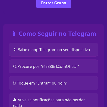
Entrar Grupo
📱 Como Seguir no Telegram
📱 Baixe o app Telegram no seu dispositivo
🔍 Procure por "@588Brl.ComOficial"
👆 Toque em "Entrar" ou "Join"
🔔 Ative as notificações para não perder
nada