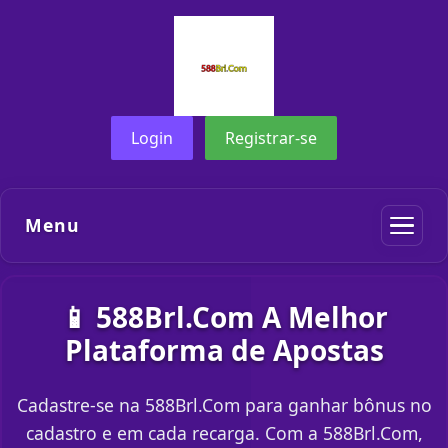
Login
Registrar-se
Menu
📱 588Brl.Com A Melhor
Plataforma de Apostas
Cadastre-se na 588Brl.Com para ganhar bônus no
cadastro e em cada recarga. Com a 588Brl.Com,