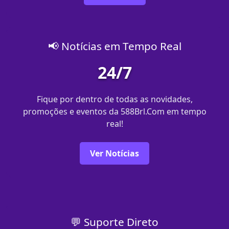
📢 Notícias em Tempo Real
24/7
Fique por dentro de todas as novidades,
promoções e eventos da 588Brl.Com em tempo
real!
Ver Notícias
💬 Suporte Direto