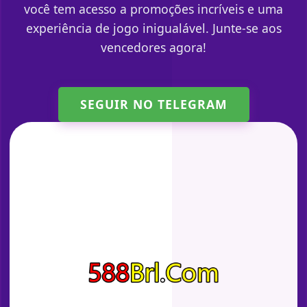
você tem acesso a promoções incríveis e uma
experiência de jogo inigualável. Junte-se aos
vencedores agora!
SEGUIR NO TELEGRAM