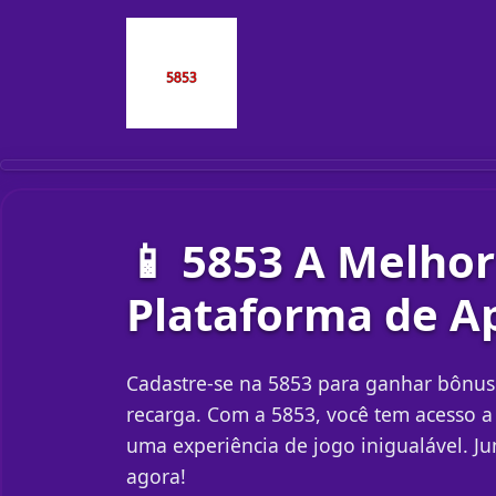
📱 5853 A Melhor
Plataforma de A
Cadastre-se na 5853 para ganhar bônus
recarga. Com a 5853, você tem acesso a
uma experiência de jogo inigualável. J
agora!