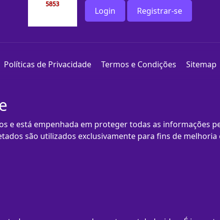
Login
Registrar-se
Políticas de Privacidade
Termos e Condições
Sitemap
de
rios e está empenhada em proteger todas as informações p
tados são utilizados exclusivamente para fins de melhoria