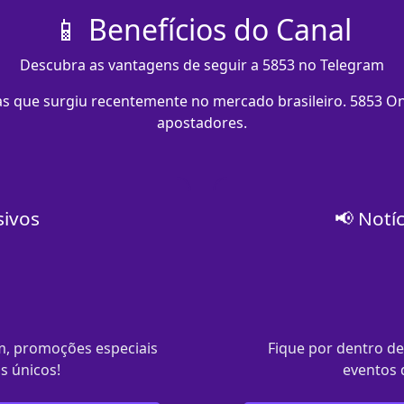
📱 Benefícios do Canal
Descubra as vantagens de seguir a 5853 no Telegram
s que surgiu recentemente no mercado brasileiro. 5853 O
apostadores.
sivos
📢 Notí
m, promoções especiais
Fique por dentro d
s únicos!
eventos 