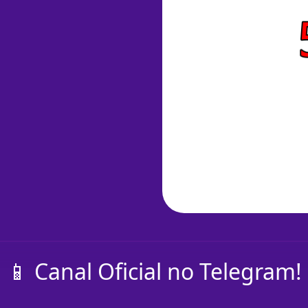
📱 Canal Oficial no Telegram!