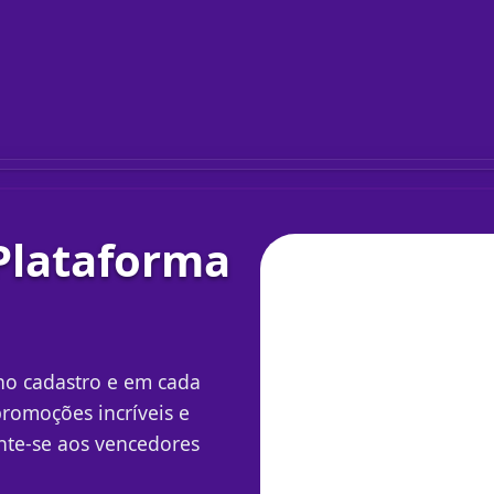
 Plataforma
no cadastro e em cada
promoções incríveis e
unte-se aos vencedores