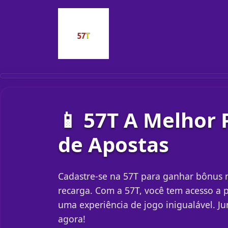
📱 57T A Melhor
de Apostas
Cadastre-se na 57T para ganhar bônus 
recarga. Com a 57T, você tem acesso a 
uma experiência de jogo inigualável. J
agora!