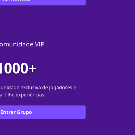
Comunidade VIP
1000+
unidade exclusiva de jogadores e
rtilhe experiências!
Entrar Grupo