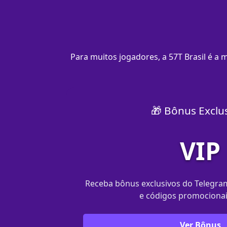
Para muitos jogadores, a 57T Brasil é a m
🎁 Bônus Exclu
VIP
Receba bônus exclusivos do Telegra
e códigos promocionai
Ver Bônus