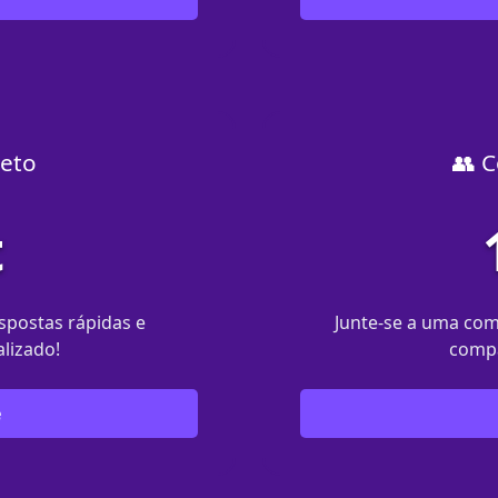
reto
👥 
t
espostas rápidas e
Junte-se a uma com
lizado!
compa
e