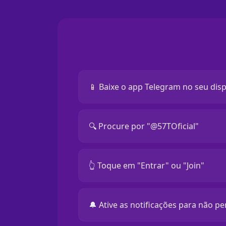
📱 Baixe o app Telegram no seu disp
🔍 Procure por "@57TOficial"
👆 Toque em "Entrar" ou "Join"
🔔 Ative as notificações para não p