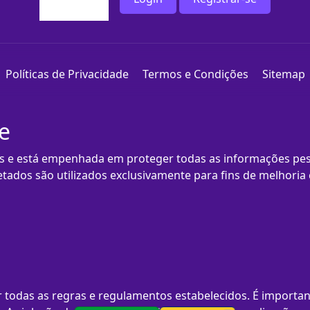
Políticas de Privacidade
Termos e Condições
Sitemap
de
ios e está empenhada em proteger todas as informações pe
tados são utilizados exclusivamente para fins de melhoria
todas as regras e regulamentos estabelecidos. É importan