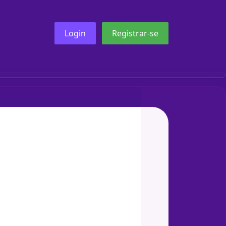
Login
Registrar-se