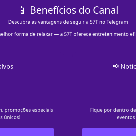
📱 Benefícios do Canal
Descubra as vantagens de seguir a 57T no Telegram
elhor forma de relaxar — a 57T oferece entretenimento efici
sivos
📢 Notí
m, promoções especiais
Fique por dentro d
s únicos!
eventos