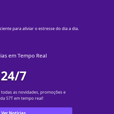
ente para aliviar o estresse do dia a dia.
cias em Tempo Real
24/7
e todas as novidades, promoções e
 da 57T em tempo real!
Ver Notícias