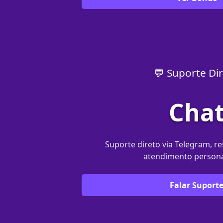
💬 Suporte Di
Cha
Suporte direto via Telegram, r
atendimento persona
Falar Suport