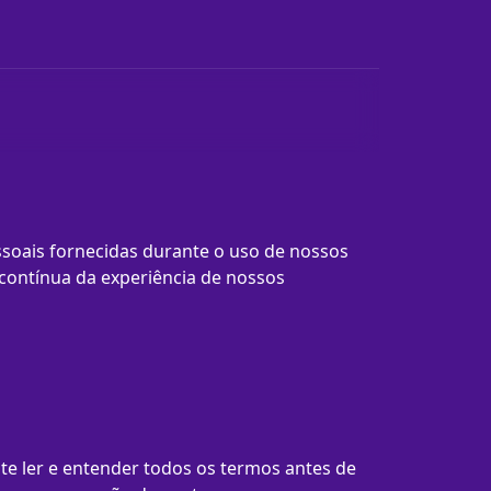
ssoais fornecidas durante o uso de nossos
 contínua da experiência de nossos
te ler e entender todos os termos antes de