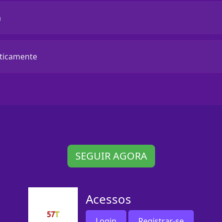
a
aticamente
SEGUIR AGORA
Acessos
Login
Registrar-se