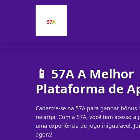
📱 57A A Melhor
Plataforma de A
Cadastre-se na 57A para ganhar bônus 
recarga. Com a 57A, você tem acesso a 
uma experiência de jogo inigualável. J
agora!