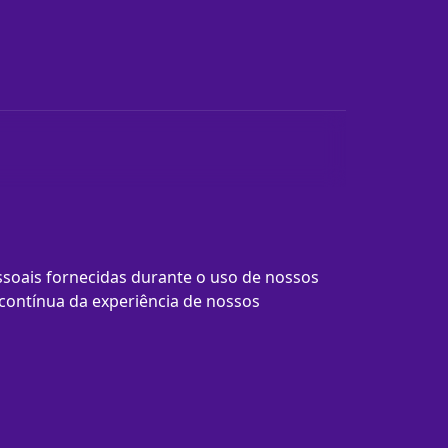
ssoais fornecidas durante o uso de nossos
 contínua da experiência de nossos