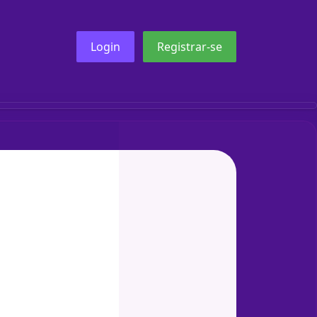
Login
Registrar-se