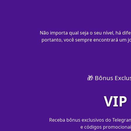
Não importa qual seja o seu nível, há di
portanto, você sempre encontrará um j
🎁 Bônus Exclu
VIP
Receba bônus exclusivos do Telegra
e códigos promocionai