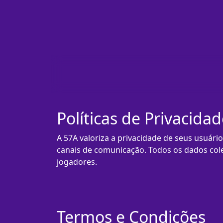
Políticas de Privacida
A 57A valoriza a privacidade de seus usuár
canais de comunicação. Todos os dados cole
jogadores.
Termos e Condições