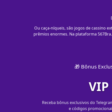
Ou caça-níqueis, são jogos de cassino ex
prêmios enormes. Na plataforma 567Bra.C
🎁 Bônus Exclu
VIP
Receba bônus exclusivos do Telegra
e códigos promocionai