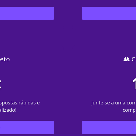
reto
👥 
t
espostas rápidas e
Junte-se a uma com
lizado!
compa
e