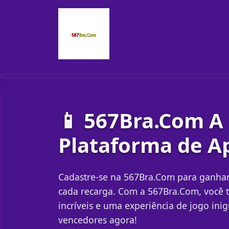
📱 567Bra.Com A
Plataforma de A
Cadastre-se na 567Bra.Com para ganha
cada recarga. Com a 567Bra.Com, você
incríveis e uma experiência de jogo inig
vencedores agora!