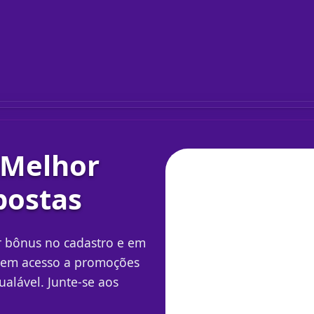
 Melhor
postas
r bônus no cadastro e em
 tem acesso a promoções
ualável. Junte-se aos