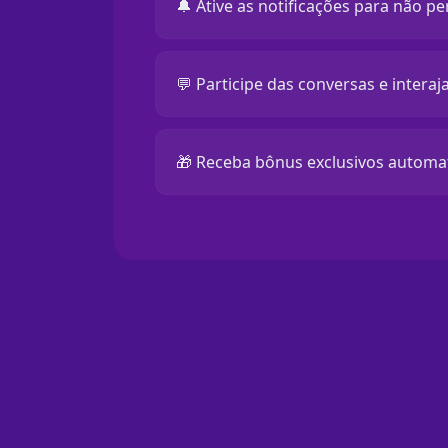
🔔 Ative as notificações para não p
💬 Participe das conversas e interaj
🎁 Receba bônus exclusivos autom