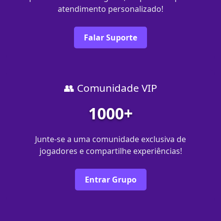
atendimento personalizado!
Falar Suporte
👥 Comunidade VIP
1000+
Junte-se a uma comunidade exclusiva de
jogadores e compartilhe experiências!
Entrar Grupo