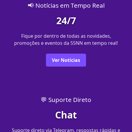
📢 Notícias em Tempo Real
24/7
Fique por dentro de todas as novidades,
promoções e eventos da 55NN em tempo real!
Ver Notícias
💬 Suporte Direto
Chat
Suporte direto via Telegram, respostas rápidas e