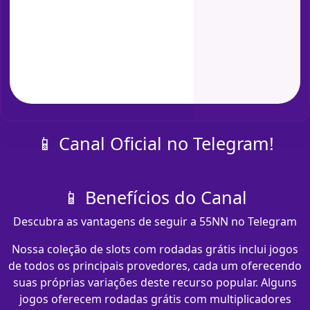
📱 Canal Oficial no Telegram!
📱 Benefícios do Canal
Descubra as vantagens de seguir a 55NN no Telegram
Nossa coleção de slots com rodadas grátis inclui jogos
de todos os principais provedores, cada um oferecendo
suas próprias variações deste recurso popular. Alguns
jogos oferecem rodadas grátis com multiplicadores