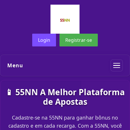
Login
Registrar-se
Menu
📱 55NN A Melhor Plataforma
de Apostas
Cadastre-se na 55NN para ganhar bônus no
cadastro e em cada recarga. Com a 55NN, você