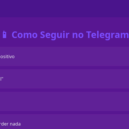
📱 Como Seguir no Telegram
ositivo
l"
erder nada