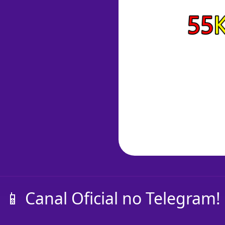
📱 Canal Oficial no Telegram!