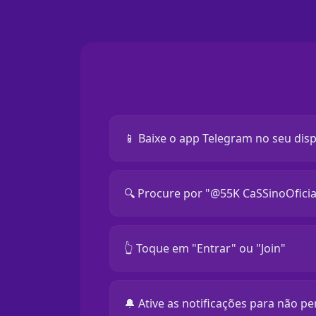
📱 Baixe o app Telegram no seu disp
🔍 Procure por "@55K CaSSinoOficia
👆 Toque em "Entrar" ou "Join"
🔔 Ative as notificações para não p