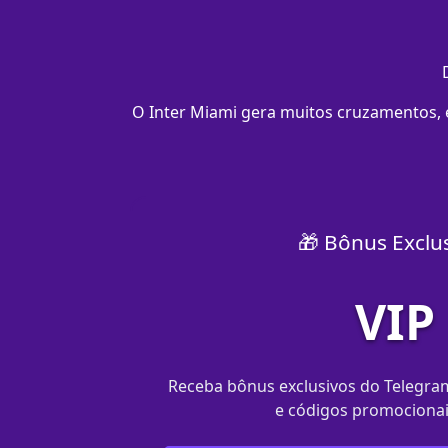
O Inter Miami gera muitos cruzamentos, e
🎁 Bônus Exclu
VIP
Receba bônus exclusivos do Telegra
e códigos promocionai