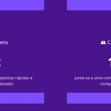
reto
👥 
t
espostas rápidas e
Junte-se a uma com
lizado!
compa
e