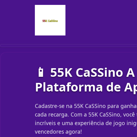
📱 55K CaSSino A
Plataforma de A
Cadastre-se na 55K CaSSino para ganha
cada recarga. Com a 55K CaSSino, você
incríveis e uma experiência de jogo inig
vencedores agora!