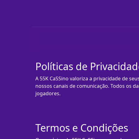
Políticas de Privacida
A 55K CaSSino valoriza a privacidade de se
nossos canais de comunicação. Todos os dad
jogadores.
Termos e Condições