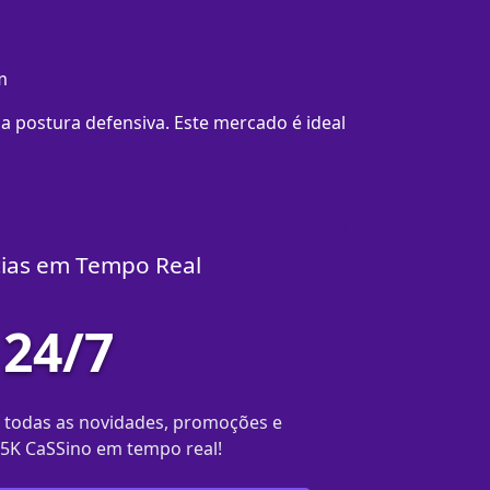
m
a postura defensiva. Este mercado é ideal
cias em Tempo Real
24/7
e todas as novidades, promoções e
55K CaSSino em tempo real!