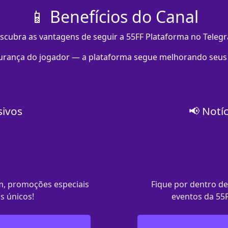
📱 Benefícios do Canal
scubra as vantagens de seguir a 55FF Plataforma no Teleg
gurança do jogador — a plataforma segue melhorando seus s
sivos
📢 Notí
m, promoções especiais
Fique por dentro d
s únicos!
eventos da 55