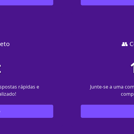
reto
👥 
t
espostas rápidas e
Junte-se a uma com
lizado!
compa
e