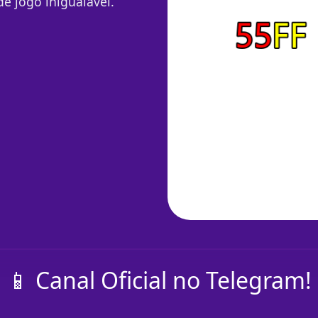
e jogo inigualável.
📱 Canal Oficial no Telegram!