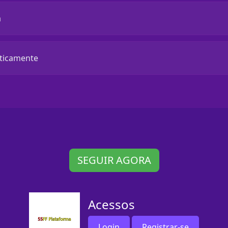
a
aticamente
SEGUIR AGORA
Acessos
Login
Registrar-se