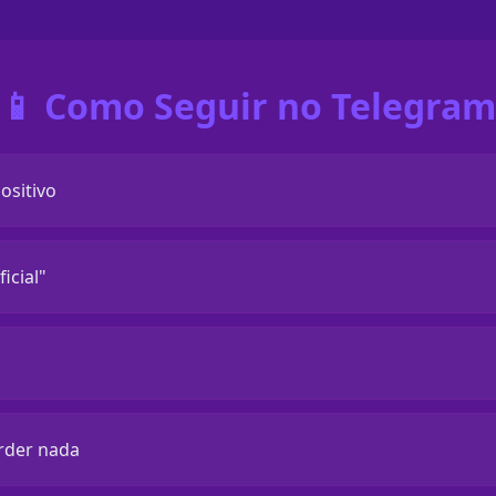
📱 Como Seguir no Telegram
ositivo
icial"
erder nada