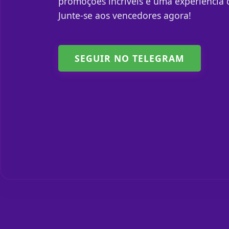
promoções incríveis e uma experiência d
Junte-se aos vencedores agora!
SEGUIR NO TELEGRAM