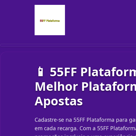
📱 55FF Platafor
Melhor Platafor
Apostas
Cadastre-se na 55FF Plataforma para g
em cada recarga. Com a 55FF Plataforma