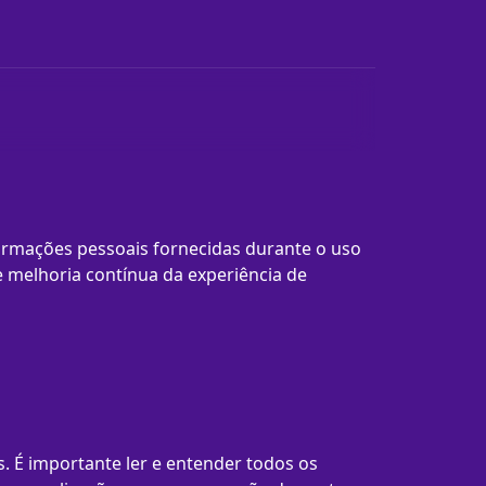
formações pessoais fornecidas durante o uso
e melhoria contínua da experiência de
. É importante ler e entender todos os