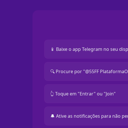
📱 Baixe o app Telegram no seu disp
🔍 Procure por "@55FF PlataformaOf
👆 Toque em "Entrar" ou "Join"
🔔 Ative as notificações para não p