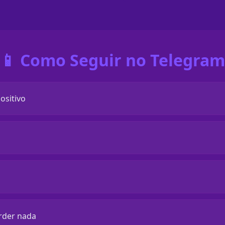
📱 Como Seguir no Telegram
ositivo
erder nada