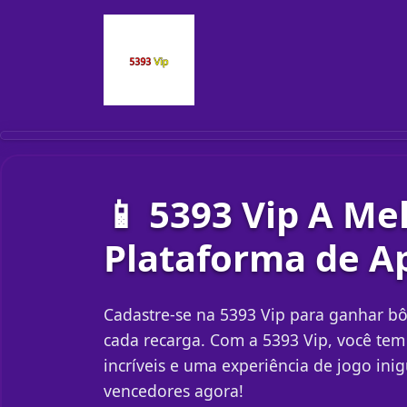
📱 5393 Vip A Me
Plataforma de A
Cadastre-se na 5393 Vip para ganhar b
cada recarga. Com a 5393 Vip, você te
incríveis e uma experiência de jogo inig
vencedores agora!