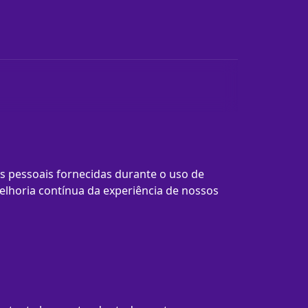
s pessoais fornecidas durante o uso de
elhoria contínua da experiência de nossos