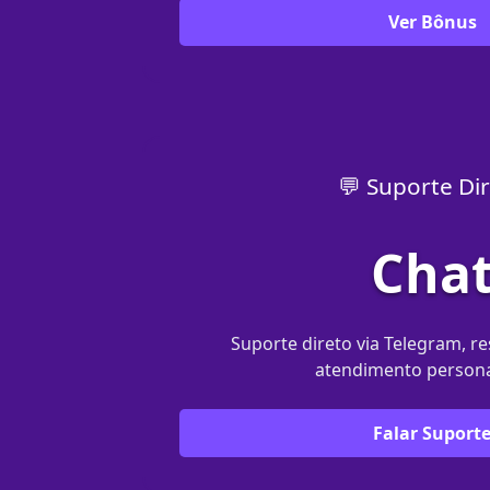
Ver Bônus
💬 Suporte Di
Cha
Suporte direto via Telegram, r
atendimento persona
Falar Suport