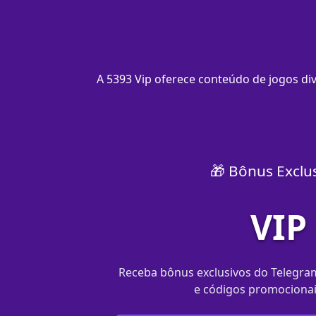
A 5393 Vip oferece conteúdo de jogos dive
🎁 Bônus Exclu
VIP
Receba bônus exclusivos do Telegra
e códigos promocionai