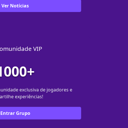
Ver Notícias
Comunidade VIP
1000+
unidade exclusiva de jogadores e
rtilhe experiências!
Entrar Grupo