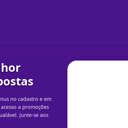
lhor
postas
ônus no cadastro e em
m acesso a promoções
ualável. Junte-se aos