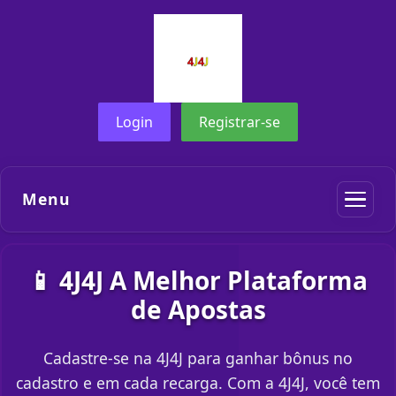
Login
Registrar-se
Menu
📱 4J4J A Melhor Plataforma
de Apostas
Cadastre-se na 4J4J para ganhar bônus no
cadastro e em cada recarga. Com a 4J4J, você tem