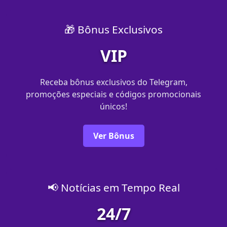
🎁 Bônus Exclusivos
VIP
Receba bônus exclusivos do Telegram,
promoções especiais e códigos promocionais
únicos!
Ver Bônus
📢 Notícias em Tempo Real
24/7