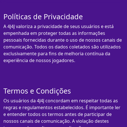
Políticas de Privacidade
A 4J4J valoriza a privacidade de seus usuários e está
empenhada em proteger todas as informações
pessoais fornecidas durante o uso de nossos canais de
comunicação. Todos os dados coletados são utilizados
exclusivamente para fins de melhoria contínua da
experiência de nossos jogadores.
Termos e Condições
Os usuários da 4J4J concordam em respeitar todas as
regras e regulamentos estabelecidos. É importante ler
e entender todos os termos antes de participar de
nossos canais de comunicação. A violação destes