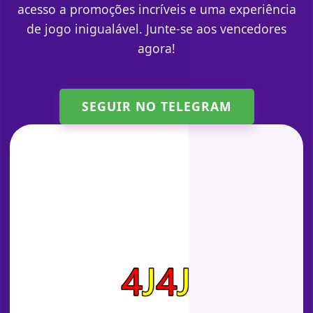
acesso a promoções incríveis e uma experiência
de jogo inigualável. Junte-se aos vencedores
agora!
SEGUIR NO TELEGRAM