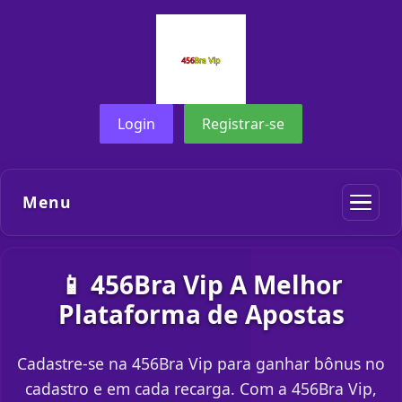
Login
Registrar-se
Menu
📱 456Bra Vip A Melhor
Plataforma de Apostas
Cadastre-se na 456Bra Vip para ganhar bônus no
cadastro e em cada recarga. Com a 456Bra Vip,