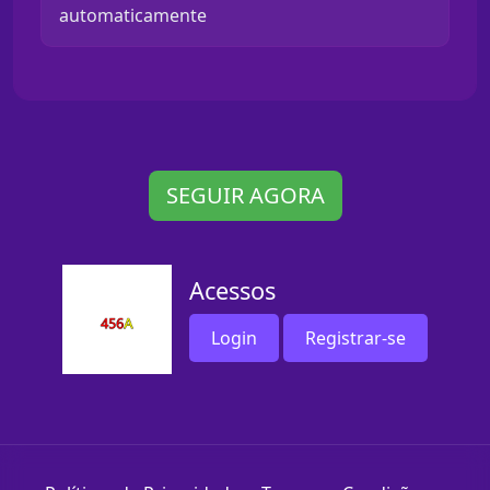
automaticamente
SEGUIR AGORA
Acessos
Login
Registrar-se