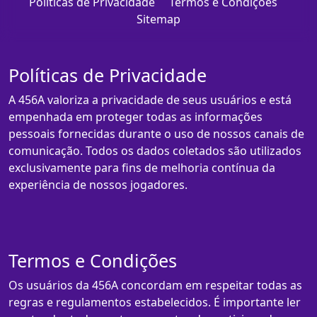
Políticas de Privacidade
Termos e Condições
Sitemap
Políticas de Privacidade
A 456A valoriza a privacidade de seus usuários e está
empenhada em proteger todas as informações
pessoais fornecidas durante o uso de nossos canais de
comunicação. Todos os dados coletados são utilizados
exclusivamente para fins de melhoria contínua da
experiência de nossos jogadores.
Termos e Condições
Os usuários da 456A concordam em respeitar todas as
regras e regulamentos estabelecidos. É importante ler