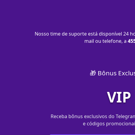
Nosso time de suporte está disponível 24 ho
mail ou telefone, a
455
🎁 Bônus Exclu
VIP
Receba bônus exclusivos do Telegra
e códigos promocionai