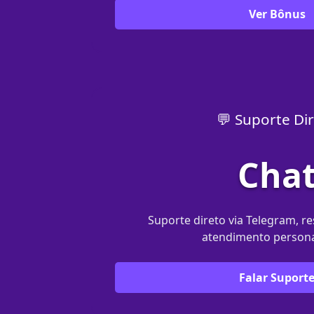
Ver Bônus
💬 Suporte Di
Cha
Suporte direto via Telegram, r
atendimento persona
Falar Suport