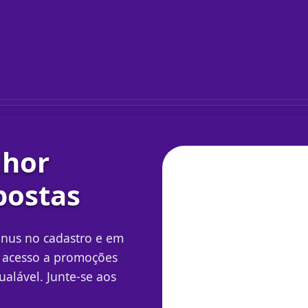
lhor
postas
ônus no cadastro e em
m acesso a promoções
ualável. Junte-se aos