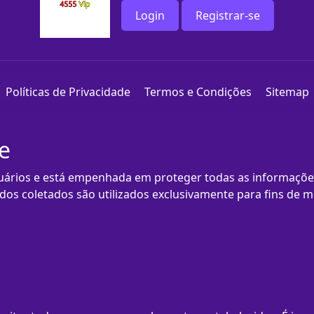
Login
Registrar-se
Políticas de Privacidade
Termos e Condições
Sitemap
de
usuários e está empenhada em proteger todas as informaçõe
os coletados são utilizados exclusivamente para fins de m