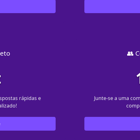
reto
👥 
t
espostas rápidas e
Junte-se a uma com
lizado!
compa
e