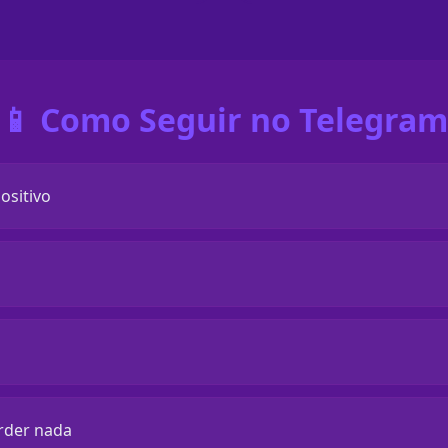
📱 Como Seguir no Telegram
ositivo
erder nada