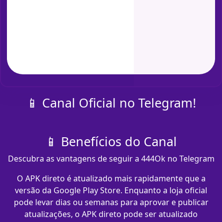
📱 Canal Oficial no Telegram!
📱 Benefícios do Canal
Descubra as vantagens de seguir a 444Ok no Telegram
O APK direto é atualizado mais rapidamente que a
versão da Google Play Store. Enquanto a loja oficial
pode levar dias ou semanas para aprovar e publicar
atualizações, o APK direto pode ser atualizado