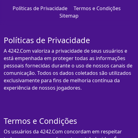
Políticas de Privacidade
Termos e Condições
Sitemap
Políticas de Privacidade
A 4242.Com valoriza a privacidade de seus usuários e
está empenhada em proteger todas as informações
pessoais fornecidas durante o uso de nossos canais de
comunicação. Todos os dados coletados são utilizados
exclusivamente para fins de melhoria contínua da
experiência de nossos jogadores.
Termos e Condições
Os usuários da 4242.Com concordam em respeitar