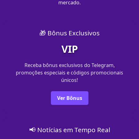
mercado.
🎁 Bônus Exclusivos
VIP
Receba bônus exclusivos do Telegram,
promoções especiais e códigos promocionais
únicos!
Ver Bônus
📢 Notícias em Tempo Real