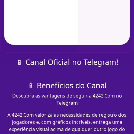
📱 Canal Oficial no Telegram!
📱 Benefícios do Canal
Descubra as vantagens de seguir a 4242.Com no
Telegram
A 4242.Com valoriza as necessidades de registro dos
jogadores e, com gráficos incríveis, entrega uma
experiência visual acima de qualquer outro jogo do