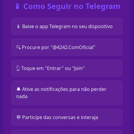
📱 Como Seguir no Telegram
📱 Baixe o app Telegram no seu dispositivo
🔍 Procure por "@4242.ComOficial"
👆 Toque em "Entrar" ou "Join"
🔔 Ative as notificações para não perder
nada
💬 Participe das conversas e interaja