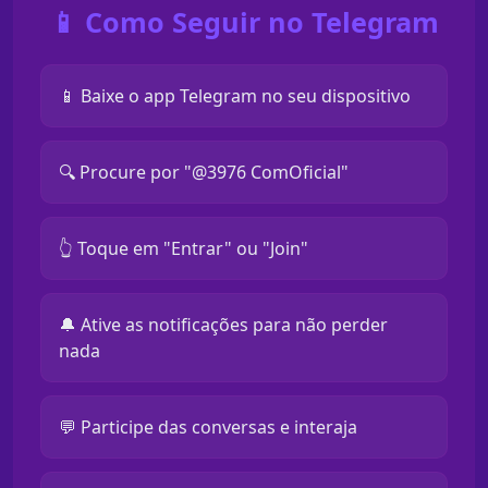
📱 Como Seguir no Telegram
📱 Baixe o app Telegram no seu dispositivo
🔍 Procure por "@3976 ComOficial"
👆 Toque em "Entrar" ou "Join"
🔔 Ative as notificações para não perder
nada
💬 Participe das conversas e interaja