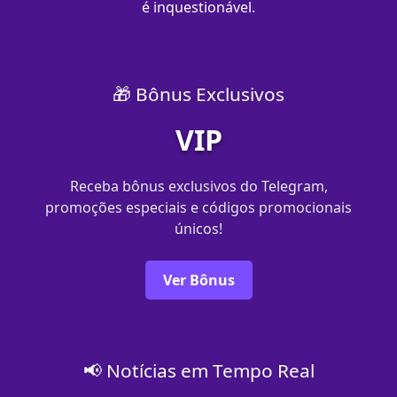
é inquestionável.
🎁 Bônus Exclusivos
VIP
Receba bônus exclusivos do Telegram,
promoções especiais e códigos promocionais
únicos!
Ver Bônus
📢 Notícias em Tempo Real