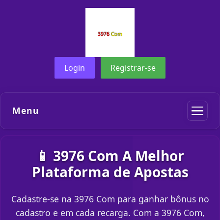
Login
Registrar-se
Menu
📱 3976 Com A Melhor
Plataforma de Apostas
Cadastre-se na 3976 Com para ganhar bônus no
cadastro e em cada recarga. Com a 3976 Com,