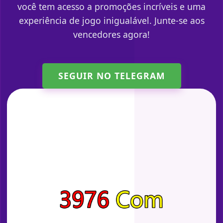
você tem acesso a promoções incríveis e uma
experiência de jogo inigualável. Junte-se aos
vencedores agora!
SEGUIR NO TELEGRAM