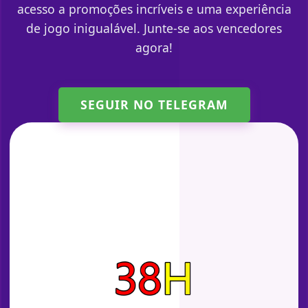
acesso a promoções incríveis e uma experiência
de jogo inigualável. Junte-se aos vencedores
agora!
SEGUIR NO TELEGRAM