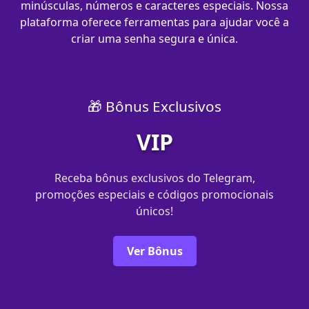
minúsculas, números e caracteres especiais. Nossa
plataforma oferece ferramentas para ajudar você a
criar uma senha segura e única.
🎁 Bônus Exclusivos
VIP
Receba bônus exclusivos do Telegram,
promoções especiais e códigos promocionais
únicos!
Ver Bônus