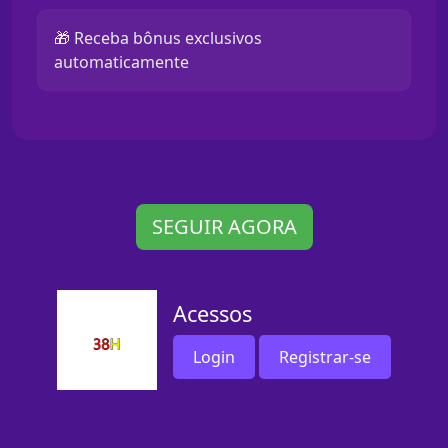
🎁 Receba bônus exclusivos
automaticamente
SEGUIR AGORA
Acessos
Login
Registrar-se