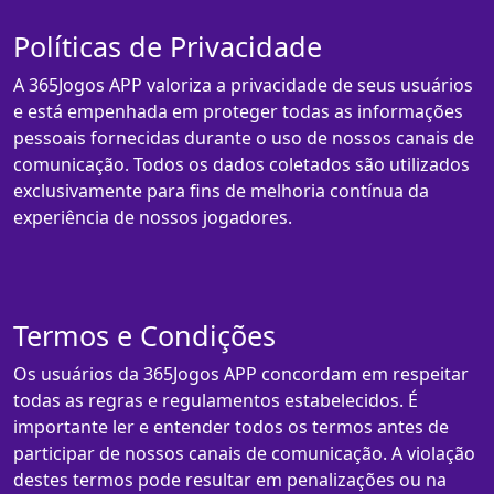
Políticas de Privacidade
A 365Jogos APP valoriza a privacidade de seus usuários
e está empenhada em proteger todas as informações
pessoais fornecidas durante o uso de nossos canais de
comunicação. Todos os dados coletados são utilizados
exclusivamente para fins de melhoria contínua da
experiência de nossos jogadores.
Termos e Condições
Os usuários da 365Jogos APP concordam em respeitar
todas as regras e regulamentos estabelecidos. É
importante ler e entender todos os termos antes de
participar de nossos canais de comunicação. A violação
destes termos pode resultar em penalizações ou na