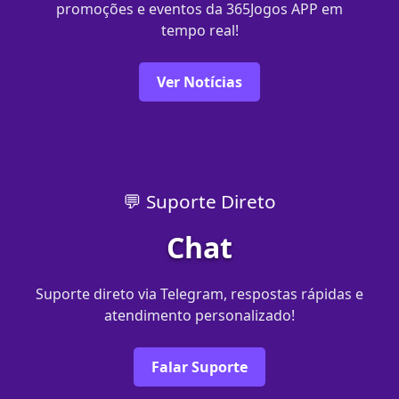
promoções e eventos da 365Jogos APP em
tempo real!
Ver Notícias
💬 Suporte Direto
Chat
Suporte direto via Telegram, respostas rápidas e
atendimento personalizado!
Falar Suporte