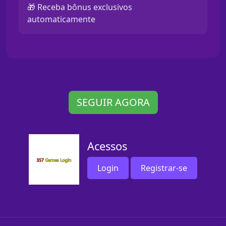
🎁 Receba bônus exclusivos
automaticamente
SEGUIR AGORA
Acessos
Login
Registrar-se