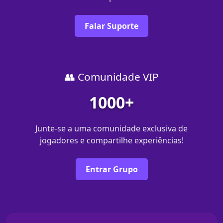
Falar Suporte
👥 Comunidade VIP
1000+
Junte-se a uma comunidade exclusiva de
jogadores e compartilhe experiências!
Entrar Grupo