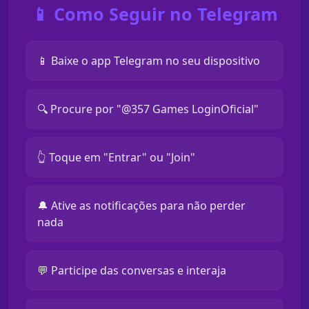
📱 Como Seguir no Telegram
📱 Baixe o app Telegram no seu dispositivo
🔍 Procure por "@357 Games LoginOficial"
👆 Toque em "Entrar" ou "Join"
🔔 Ative as notificações para não perder
nada
💬 Participe das conversas e interaja