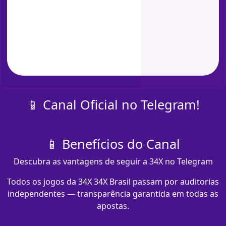
📱 Canal Oficial no Telegram!
📱 Benefícios do Canal
Descubra as vantagens de seguir a 34X no Telegram
Todos os jogos da 34X 34X Brasil passam por auditorias
independentes — transparência garantida em todas as
apostas.