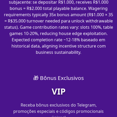
subjacente: se depositar R$1.000, receives R$1.000
bonus = R$2.000 total playable balance. Wagering
requirements typically 35x bonus amount (R$1.000 × 35
= R$35.000 turnover needed para unlock withdrawable
status). Game contribution rates vary: slots 100%, table
games 10-20%, reducing house edge exploitation.
Expected completion rate ~12-18% baseado em
historical data, aligning incentive structure com
business sustainability.
🎁 Bônus Exclusivos
VIP
Receba bônus exclusivos do Telegram,
promoções especiais e códigos promocionais