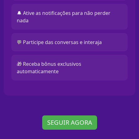
🔔 Ative as notificações para não perder
nada
💬 Participe das conversas e interaja
🎁 Receba bônus exclusivos
automaticamente
SEGUIR AGORA