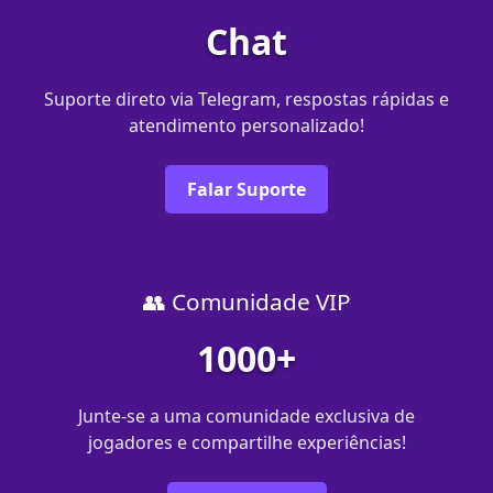
Chat
Suporte direto via Telegram, respostas rápidas e
atendimento personalizado!
Falar Suporte
👥 Comunidade VIP
1000+
Junte-se a uma comunidade exclusiva de
jogadores e compartilhe experiências!