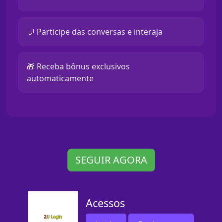
💬 Participe das conversas e interaja
🎁 Receba bônus exclusivos
automaticamente
SEGUIR AGORA
Acessos