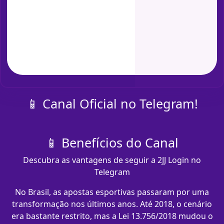
📱 Canal Oficial no Telegram!
📱 Benefícios do Canal
Descubra as vantagens de seguir a 2JJ Login no
Telegram
No Brasil, as apostas esportivas passaram por uma
transformação nos últimos anos. Até 2018, o cenário
era bastante restrito, mas a Lei 13.756/2018 mudou o