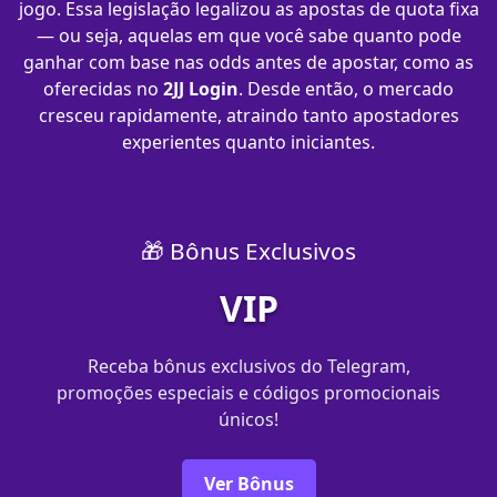
jogo. Essa legislação legalizou as apostas de quota fixa
— ou seja, aquelas em que você sabe quanto pode
ganhar com base nas odds antes de apostar, como as
oferecidas no
2JJ Login
. Desde então, o mercado
cresceu rapidamente, atraindo tanto apostadores
experientes quanto iniciantes.
🎁 Bônus Exclusivos
VIP
Receba bônus exclusivos do Telegram,
promoções especiais e códigos promocionais
únicos!
Ver Bônus