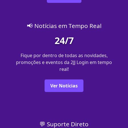
📢 Notícias em Tempo Real
24/7
Fique por dentro de todas as novidades,
promoções e eventos da 2JJ Login em tempo
real!
Ver Notícias
💬 Suporte Direto