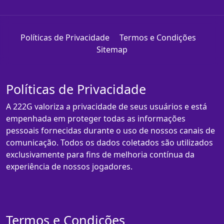
Políticas de Privacidade
Termos e Condições
Sitemap
Políticas de Privacidade
A 222G valoriza a privacidade de seus usuários e está
empenhada em proteger todas as informações
pessoais fornecidas durante o uso de nossos canais de
comunicação. Todos os dados coletados são utilizados
exclusivamente para fins de melhoria contínua da
experiência de nossos jogadores.
Termos e Condições