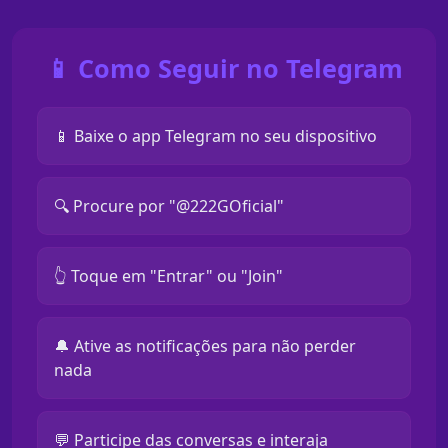
📱 Como Seguir no Telegram
📱 Baixe o app Telegram no seu dispositivo
🔍 Procure por "@222GOficial"
👆 Toque em "Entrar" ou "Join"
🔔 Ative as notificações para não perder
nada
💬 Participe das conversas e interaja