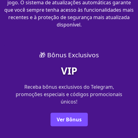
jogo. O sistema de atualizações automáticas garante
que você sempre tenha acesso às funcionalidades mais
recentes e à proteção de segurança mais atualizada
disponível.
🎁 Bônus Exclusivos
VIP
Receba bônus exclusivos do Telegram,
promoções especiais e códigos promocionais
únicos!
Ver Bônus