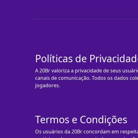
Políticas de Privacida
A 20Br valoriza a privacidade de seus usuá
canais de comunicação. Todos os dados cole
jogadores.
Termos e Condições
Os usuários da 20Br concordam em respeitar