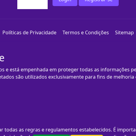
Políticas de Privacidade
Termos e Condições
Sitemap
de
rios e está empenhada em proteger todas as informações p
tados são utilizados exclusivamente para fins de melhoria
 todas as regras e regulamentos estabelecidos. É importa