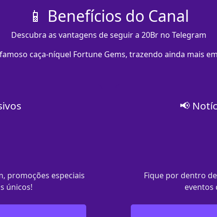
📱 Benefícios do Canal
Descubra as vantagens de seguir a 20Br no Telegram
 famoso caça-níquel Fortune Gems, trazendo ainda mais e
sivos
📢 Notí
m, promoções especiais
Fique por dentro d
s únicos!
eventos 