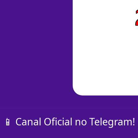
📱 Canal Oficial no Telegram!