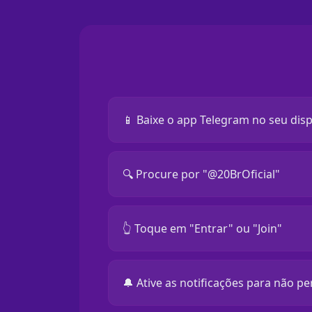
📱 Baixe o app Telegram no seu disp
🔍 Procure por "@20BrOficial"
👆 Toque em "Entrar" ou "Join"
🔔 Ative as notificações para não p