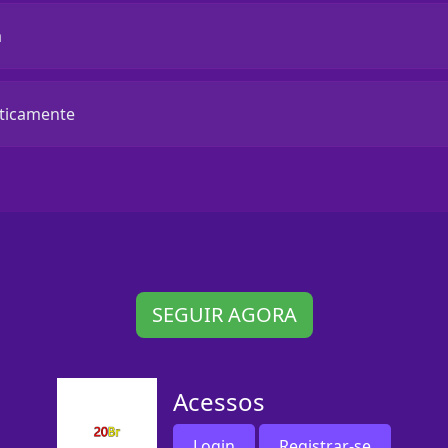
a
aticamente
SEGUIR AGORA
Acessos
Login
Registrar-se