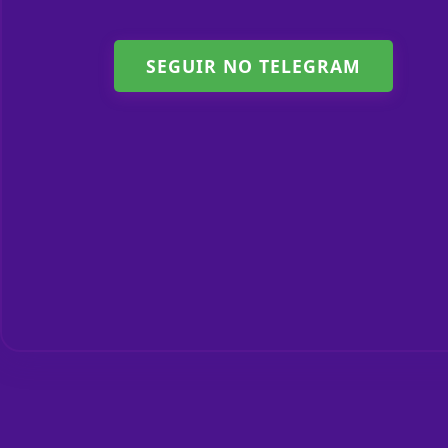
SEGUIR NO TELEGRAM