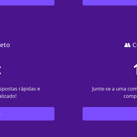
reto
👥 
t
espostas rápidas e
Junte-se a uma com
lizado!
compa
e