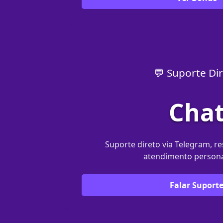
💬 Suporte Di
Cha
Suporte direto via Telegram, r
atendimento persona
Falar Suport