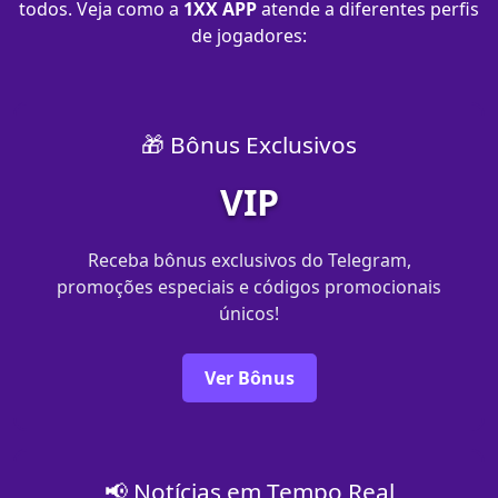
todos. Veja como a
1XX APP
atende a diferentes perfis
de jogadores:
🎁 Bônus Exclusivos
VIP
Receba bônus exclusivos do Telegram,
promoções especiais e códigos promocionais
únicos!
Ver Bônus
📢 Notícias em Tempo Real