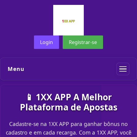
Login
Registrar-se
Menu
📱 1XX APP A Melhor
Plataforma de Apostas
Cadastre-se na 1XX APP para ganhar bônus no
cadastro e em cada recarga. Com a 1XX APP, você