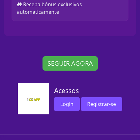
🎁 Receba bônus exclusivos
automaticamente
SEGUIR AGORA
Acessos
Login
Registrar-se