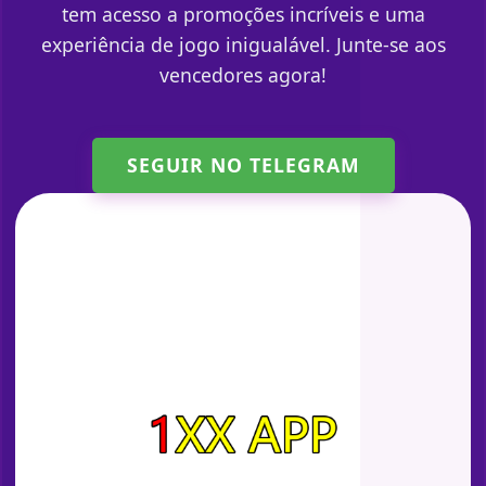
tem acesso a promoções incríveis e uma
experiência de jogo inigualável. Junte-se aos
vencedores agora!
SEGUIR NO TELEGRAM