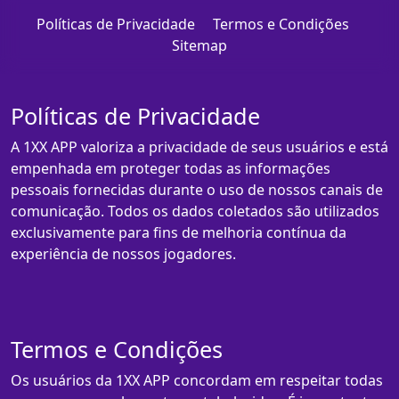
Políticas de Privacidade
Termos e Condições
Sitemap
Políticas de Privacidade
A 1XX APP valoriza a privacidade de seus usuários e está
empenhada em proteger todas as informações
pessoais fornecidas durante o uso de nossos canais de
comunicação. Todos os dados coletados são utilizados
exclusivamente para fins de melhoria contínua da
experiência de nossos jogadores.
Termos e Condições
Os usuários da 1XX APP concordam em respeitar todas