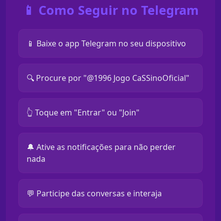
📱 Como Seguir no Telegram
📱 Baixe o app Telegram no seu dispositivo
🔍 Procure por "@1996 Jogo CaSSinoOficial"
👆 Toque em "Entrar" ou "Join"
🔔 Ative as notificações para não perder
nada
💬 Participe das conversas e interaja