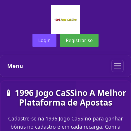
Login
Registrar-se
Menu
📱 1996 Jogo CaSSino A Melhor
Plataforma de Apostas
Cadastre-se na 1996 Jogo CaSSino para ganhar
bônus no cadastro e em cada recarga. Com a