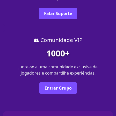
Falar Suporte
👥 Comunidade VIP
1000+
Junte-se a uma comunidade exclusiva de
jogadores e compartilhe experiências!
Entrar Grupo