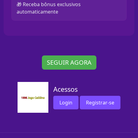
🎁 Receba bônus exclusivos
automaticamente
SEGUIR AGORA
Acessos
Login
Registrar-se