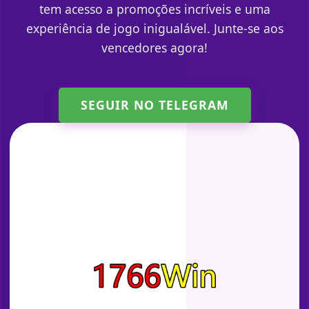
tem acesso a promoções incríveis e uma
experiência de jogo inigualável. Junte-se aos
vencedores agora!
SEGUIR NO TELEGRAM