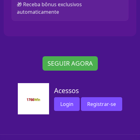
🎁 Receba bônus exclusivos
automaticamente
SEGUIR AGORA
Acessos
Login
Registrar-se