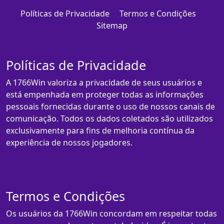
Políticas de Privacidade
Termos e Condições
Sitemap
Políticas de Privacidade
A 1766Win valoriza a privacidade de seus usuários e
está empenhada em proteger todas as informações
pessoais fornecidas durante o uso de nossos canais de
comunicação. Todos os dados coletados são utilizados
exclusivamente para fins de melhoria contínua da
experiência de nossos jogadores.
Termos e Condições
Os usuários da 1766Win concordam em respeitar todas