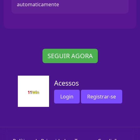
automaticamente
SEGUIR AGORA
Acessos
Login
Registrar-se