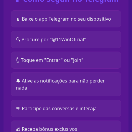
📱 Baixe o app Telegram no seu dispositivo
🔍 Procure por "@11WinOficial"
👆 Toque em "Entrar" ou "Join"
🔔 Ative as notificações para não perder
nada
💬 Participe das conversas e interaja
🎁 Receba bônus exclusivos