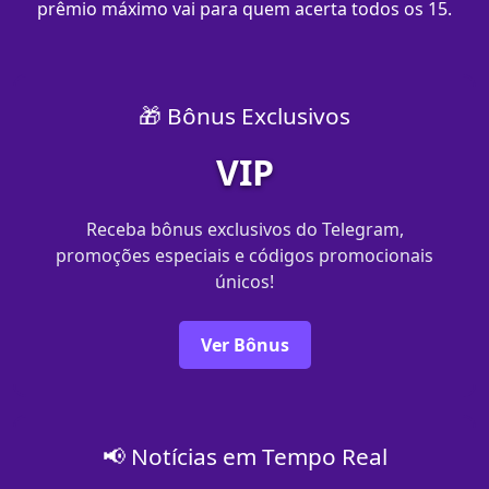
prêmio máximo vai para quem acerta todos os 15.
🎁 Bônus Exclusivos
VIP
Receba bônus exclusivos do Telegram,
promoções especiais e códigos promocionais
únicos!
Ver Bônus
📢 Notícias em Tempo Real