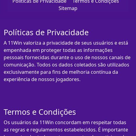
Políticas de Privacidade
Termos e Condições
Sitemap
Políticas de Privacidade
A 11Win valoriza a privacidade de seus usuários e está
empenhada em proteger todas as informações
pessoais fornecidas durante o uso de nossos canais de
comunicação. Todos os dados coletados são utilizados
exclusivamente para fins de melhoria contínua da
experiência de nossos jogadores.
Termos e Condições
Os usuários da 11Win concordam em respeitar todas
as regras e regulamentos estabelecidos. É importante