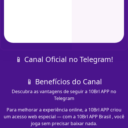
📱 Canal Oficial no Telegram!
📱 Benefícios do Canal
Descubra as vantagens de seguir a 10Brl APP no
Telegram
Para melhorar a experiência online, a 10Brl APP criou
um acesso web especial — com a 10Brl APP Brasil , você
joga sem precisar baixar nada.