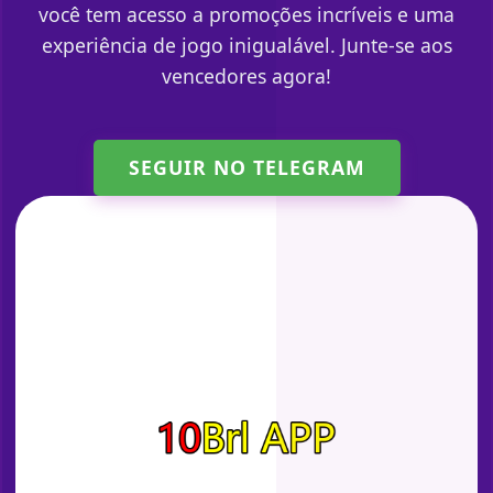
você tem acesso a promoções incríveis e uma
experiência de jogo inigualável. Junte-se aos
vencedores agora!
SEGUIR NO TELEGRAM