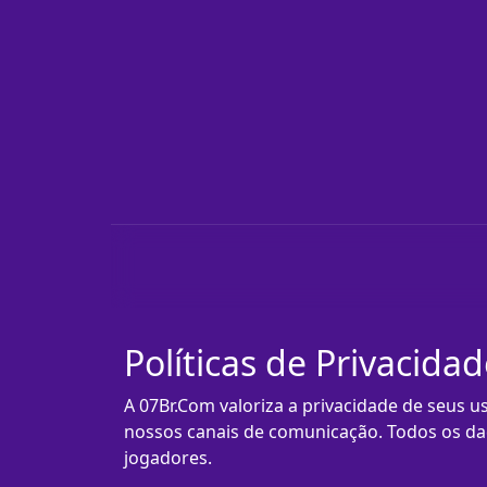
Políticas de Privacida
A 07Br.Com valoriza a privacidade de seus 
nossos canais de comunicação. Todos os dad
jogadores.