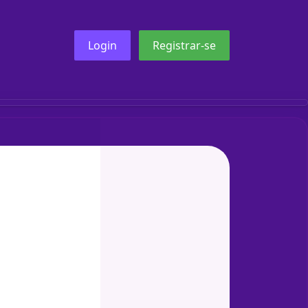
Login
Registrar-se