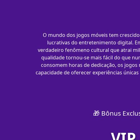
O mundo dos jogos móveis tem crescido 
lucrativas do entretenimento digital.
verdadeiro fenômeno cultural que atrai m
qualidade tornou-se mais fácil do que nu
consomem horas de dedicação, os jogos mó
capacidade de oferecer experiências únicas
🎁 Bônus Exclu
VIP