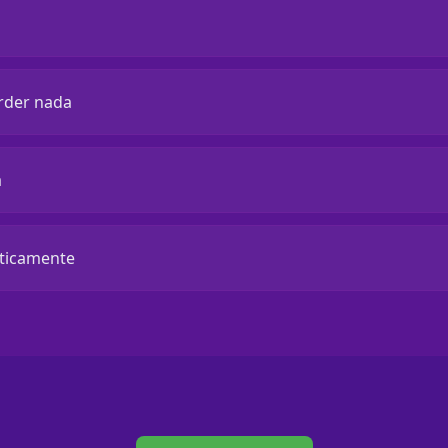
erder nada
a
aticamente