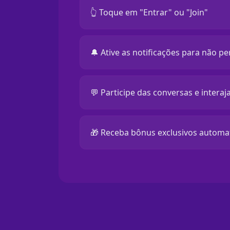
👆 Toque em "Entrar" ou "Join"
🔔 Ative as notificações para não p
💬 Participe das conversas e interaj
🎁 Receba bônus exclusivos autom