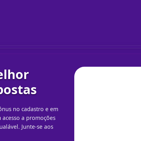
elhor
postas
ônus no cadastro e em
m acesso a promoções
ualável. Junte-se aos